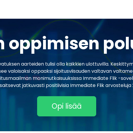
n oppimisen po
sen aarteiden tulisi olla kaikkien ulottuvilla. Keskittymäll
see valoisaksi oppaaksi sijoitusviisauden valtavan valtame
hoitusmaailman monimutkaisuuksissa Immediate Flik -sovell
saitsevat jatkuvasti positiivisia Immediate Flik arvosteluja
Opi lisää