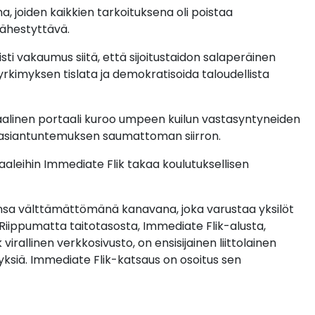
a, joiden kaikkien tarkoituksena oli poistaa
lähestyttävä.
sti vakaumus siitä, että sijoitustaidon salaperäinen
 pyrkimyksen tislata ja demokratisoida taloudellista
itaalinen portaali kuroo umpeen kuilun vastasyntyneiden
aa asiantuntemuksen saumattoman siirron.
aleihin Immediate Flik takaa koulutuksellisen
nsa välttämättömänä kanavana, joka varustaa yksilöt
Riippumatta taitotasosta, Immediate Flik-alusta,
irallinen verkkosivusto, on ensisijainen liittolainen
yksiä. Immediate Flik-katsaus on osoitus sen