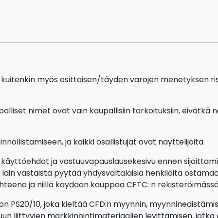
 kuitenkin myös osittaisen/täyden varojen menetyksen riski, 
alliset nimet ovat vain kaupallisiin tarkoituksiin, eivätkä n
nollistamiseen, ja kaikki osallistujat ovat näyttelijöitä.
 käyttöehdot ja vastuuvapauslausekesivu ennen sijoittamis
ain vastaista pyytää yhdysvaltalaisia henkilöitä ostamaan
eena ja niillä käydään kauppaa CFTC: n rekisteröimässä pörs
n PS20/10, joka kieltää CFD:n myynnin, myynninedistämise
uun liittyvien markkinointimateriaalien levittämisen, jotk