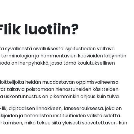
ik luotiin?
 syvällisestä oivalluksesta: sijoitustiedon valtava
 terminologian ja hämmentävien kaavioiden labyrintin
uoda online-pyhäkkö, jossa tämä koulutuksellinen
loittelijoita heidän muodostavan oppimisvaiheensa
vat taitavia poistamaan hienostuneiden käsitteiden
va uskontunnustus on pikemminkin ohjaus kuin tulva.
k, digitaalisen linnakkeen, lanseerauksessa, joka on
oiden ja tieteellisten instituutioiden välistä sidettä.
kamisen, mikä tekee siitä yleisesti saavutettavan, kun