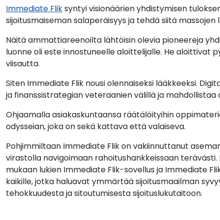
Immediate Flik
syntyi visionäärien yhdistymisen tuloksen
sijoitusmaiseman salaperäisyys ja tehdä siitä massojen 
Näitä ammattiareenoilta lähtöisin olevia pioneereja yhdi
luonne oli este innostuneelle aloittelijalle. He aloittivat
viisautta.
Siten Immediate Flik nousi olennaiseksi lääkkeeksi. Dig
ja finanssistrategian veteraanien välillä ja mahdollist
Ohjaamalla asiakaskuntaansa räätälöityihin oppimateria
odysseian, joka on sekä kattava että valaiseva.
Pohjimmiltaan Immediate Flik on vakiinnuttanut asema
virastolla navigoimaan rahoitushankkeissaan terävästi. 
mukaan lukien Immediate Flik-sovellus ja Immediate Flik v
kaikille, jotka haluavat ymmärtää sijoitusmaailman syvy
tehokkuudesta ja sitoutumisesta sijoituslukutaitoon.