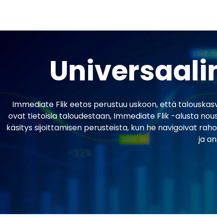
Universaali
Immediate Flik eetos perustuu uskoon, että talouskasvatuk
ovat tietoisia taloudestaan, Immediate Flik -alusta nou
käsitys sijoittamisen perusteista, kun he navigoivat ra
ja an