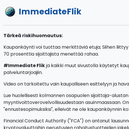
ImmediateFlik
Tärkeä riskihuomautus:
Kaupankäynti voi tuottaa merkittäviä etuja; Siihen liittyy
70 prosenttia sijoittajista menettää rahaa.
#Immediate Flik
ja kaikki muut sivustolla käytetyt kaup
palveluntarjoajiin.
Video on tarkoitettu vain kaupalliseen esittelyyn ja havain
Lue huolellisesti kolmannen osapuolen sijoittaja-alustan
myyntivoittoverovelvollisuudestaan asuinmaassaan. On l
"ennustesopimuksiksi", elleivät ne ole kaupankäynnin koht
Financial Conduct Authority ("FCA") on antanut lausunno
kryptovaluuttoihin perustuvien rahoitustuotteiden jakel