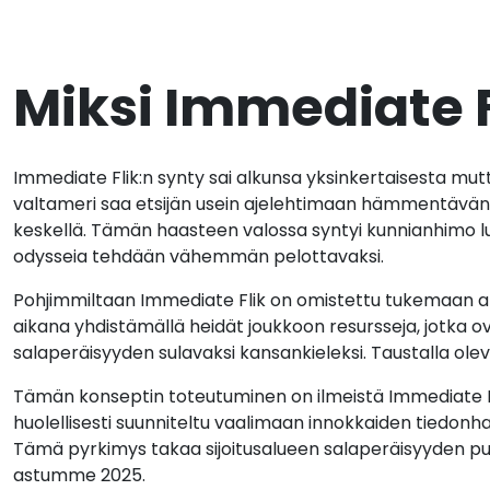
Miksi Immediate Fl
Immediate Flik:n synty sai alkunsa yksinkertaisesta mutta
valtameri saa etsijän usein ajelehtimaan hämmentävän
keskellä. Tämän haasteen valossa syntyi kunnianhimo l
odysseia tehdään vähemmän pelottavaksi.
Pohjimmiltaan Immediate Flik on omistettu tukemaan a
aikana yhdistämällä heidät joukkoon resursseja, jotka o
salaperäisyyden sulavaksi kansankieleksi. Taustalla ole
Tämän konseptin toteutuminen on ilmeistä Immediate Fli
huolellisesti suunniteltu vaalimaan innokkaiden tiedonhakij
Tämä pyrkimys takaa sijoitusalueen salaperäisyyden pur
astumme 2025.