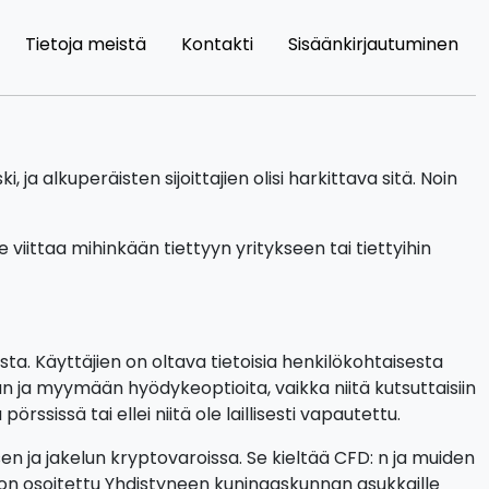
Tietoja meistä
Kontakti
Sisäänkirjautuminen
ja alkuperäisten sijoittajien olisi harkittava sitä. Noin
e viittaa mihinkään tiettyyn yritykseen tai tiettyihin
ta. Käyttäjien on oltava tietoisia henkilökohtaisesta
 ja myymään hyödykeoptioita, vaikka niitä kutsuttaisiin
sissä tai ellei niitä ole laillisesti vapautettu.
n ja jakelun kryptovaroissa. Se kieltää CFD: n ja muiden
a on osoitettu Yhdistyneen kuningaskunnan asukkaille