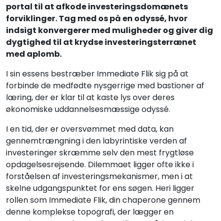
portal til at afkode investeringsdomænets
forviklinger. Tag med os på en odyssé, hvor
indsigt konvergerer med muligheder og giver dig
dygtighed til at krydse investeringsterrænet
med aplomb.
I sin essens bestræber Immediate Flik sig på at
forbinde de medfødte nysgerrige med bastioner af
læring, der er klar til at kaste lys over deres
økonomiske uddannelsesmæssige odyssé.
I en tid, der er oversvømmet med data, kan
gennemtrængning i den labyrintiske verden af
investeringer skræmme selv den mest frygtløse
opdagelsesrejsende. Dilemmaet ligger ofte ikke i
forståelsen af investeringsmekanismer, men i at
skelne udgangspunktet for ens søgen. Heri ligger
rollen som Immediate Flik, din chaperone gennem
denne komplekse topografi, der lægger en