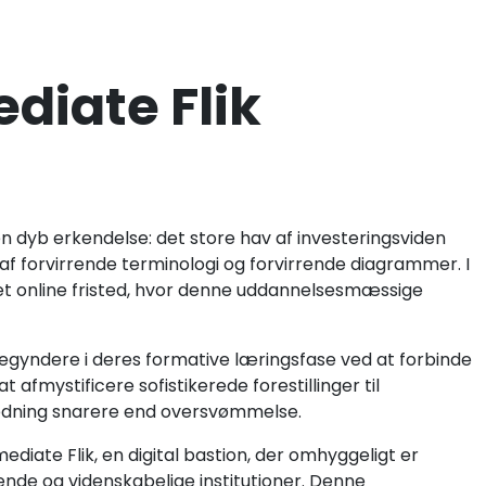
diate Flik
en dyb erkendelse: det store hav af investeringsviden
t af forvirrende terminologi og forvirrende diagrammer. I
et online fristed, hvor denne uddannelsesmæssige
ybegyndere i deres formative læringsfase ved at forbinde
 afmystificere sofistikerede forestillinger til
jledning snarere end oversvømmelse.
ediate Flik, en digital bastion, der omhyggeligt er
de og videnskabelige institutioner. Denne