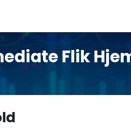
diate Flik Hj
old