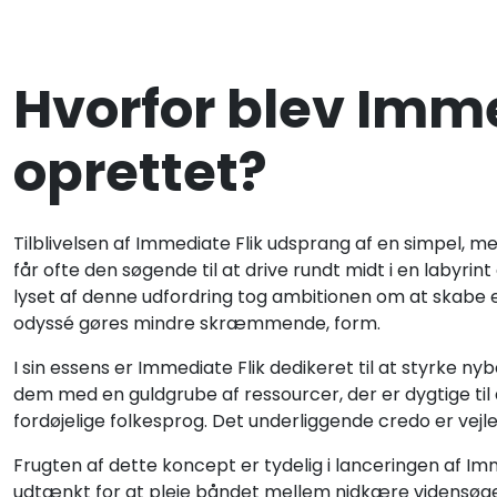
Hvorfor blev Imme
oprettet?
Tilblivelsen af Immediate Flik udsprang af en simpel, m
får ofte den søgende til at drive rundt midt i en labyrin
lyset af denne udfordring tog ambitionen om at skabe 
odyssé gøres mindre skræmmende, form.
I sin essens er Immediate Flik dedikeret til at styrke n
dem med en guldgrube af ressourcer, der er dygtige til at
fordøjelige folkesprog. Det underliggende credo er ve
Frugten af dette koncept er tydelig i lanceringen af Imm
udtænkt for at pleje båndet mellem nidkære vidensøgen