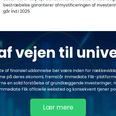
bestræbelse garanterer afmystificeringen af investering
går ind i 2025.
 vejen til univ
te af finansiel uddannelse bør være inden for rækkevidde
 på deres økonomi, fremstår Immediate Flik-platformen 
rne en solid forståelse af grundlæggende investeringer, nå
ediate Flik officielle websted og konsekvent tjener posi
Lær mere