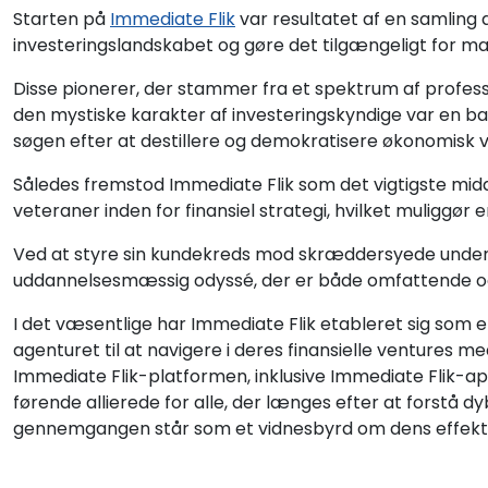
Starten på
Immediate Flik
var resultatet af en samling a
investeringslandskabet og gøre det tilgængeligt for m
Disse pionerer, der stammer fra et spektrum af profess
den mystiske karakter af investeringskyndige var en ba
søgen efter at destillere og demokratisere økonomisk 
Således fremstod Immediate Flik som det vigtigste midd
veteraner inden for finansiel strategi, hvilket muliggør 
Ved at styre sin kundekreds mod skræddersyede underv
uddannelsesmæssig odyssé, der er både omfattende o
I det væsentlige har Immediate Flik etableret sig som
agenturet til at navigere i deres finansielle ventures 
Immediate Flik-platformen, inklusive Immediate Flik-ap
førende allierede for alle, der længes efter at forstå 
gennemgangen står som et vidnesbyrd om dens effekti