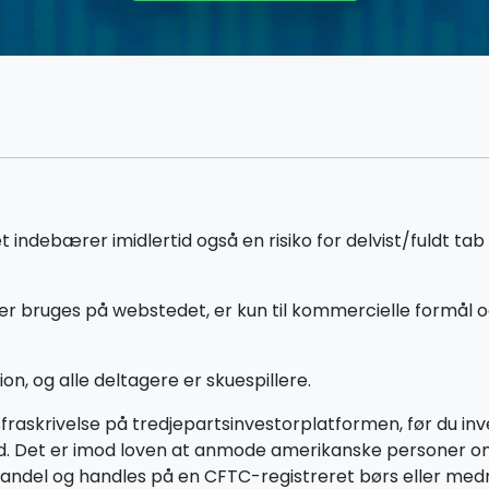
ebærer imidlertid også en risiko for delvist/fuldt tab a
r bruges på webstedet, er kun til kommercielle formål o
on, og alle deltagere er skuespillere.
rsfraskrivelse på tredjepartsinvestorplatformen, før du
land. Det er imod loven at anmode amerikanske personer 
handel og handles på en CFTC-registreret børs eller medmi