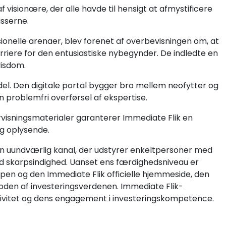
f visionære, der alle havde til hensigt at afmystificere
asserne.
ionelle arenaer, blev forenet af overbevisningen om, at
rriere for den entusiastiske nybegynder. De indledte en
visdom.
el. Den digitale portal bygger bro mellem neofytter og
en problemfri overførsel af ekspertise.
isningsmaterialer garanterer Immediate Flik en
g oplysende.
 en uundværlig kanal, der udstyrer enkeltpersoner med
med skarpsindighed. Uanset ens færdighedsniveau er
pen og den Immediate Flik officielle hjemmeside, den
dybden af investeringsverdenen. Immediate Flik-
vitet og dens engagement i investeringskompetence.