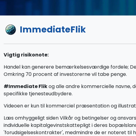
ImmediateFlik
Vigtig risikonote:
Handel kan generere bemærkelsesværdige fordele; Det ind
Omkring 70 procent af investorerne vil tabe penge.
#Immediate Flik
og alle andre kommercielle navne, de
specifikke tjenesteudbydere.
Videoen er kun til kommerciel præsentation og illustrati
Læs omhyggeligt siden Vilkår og betingelser og ansva
individuelle kapitalgevinstskattepligt i deres bopæls
'forudsigelseskontrakter', medmindre de er noteret til 