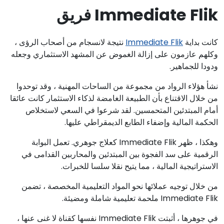
Immediate Flik فريق
كانت بداية
Immediate Flik
نتيجة لانسجام من أصحاب الرؤى ،
وكلهم عازمون على إزالة الغموض عن المشهد الاستثماري وجعله
ودودا للجماهير.
نشأ هؤلاء الرواد من مجموعة من الساحات المهنية ، وقد توحدوا
من خلال الاقتناع بأن الطبيعة الغامضة لذكاء الاستثمار كانت عائقا
أمام المبتدئين المتحمسين. لقد شرعوا في السعي لاستخلاص
الحكمة المالية وإضفاء الطابع الديمقراطي عليها.
وهكذا ، ظهر Immediate Flik كعلاج جوهري. تعمل البوابة
الرقمية على سد الفجوة بين المبتدئين والمحاربين القدامى في
الاستراتيجية المالية ، مما يتيح نقلا سلسا للخبرات.
من خلال توجيه عملائها نحو المواد التعليمية المخصصة ، تضمن
Immediate Flik ملحمة تعليمية شاملة ومضيئة.
في جوهرها ، أثبتت Immediate Flik نفسها كقناة لا غنى عنها ،