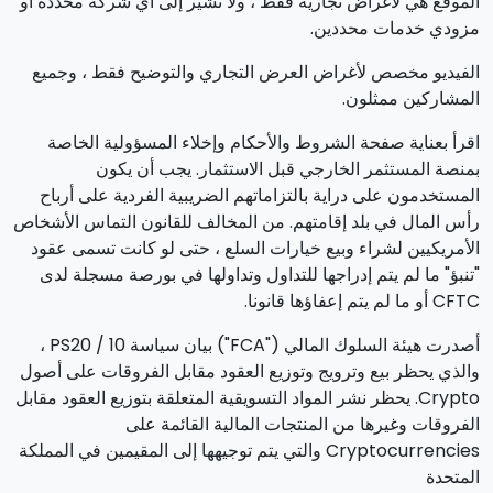
الموقع هي لأغراض تجارية فقط ، ولا تشير إلى أي شركة محددة أو
مزودي خدمات محددين.
الفيديو مخصص لأغراض العرض التجاري والتوضيح فقط ، وجميع
المشاركين ممثلون.
اقرأ بعناية صفحة الشروط والأحكام وإخلاء المسؤولية الخاصة
بمنصة المستثمر الخارجي قبل الاستثمار. يجب أن يكون
المستخدمون على دراية بالتزاماتهم الضريبية الفردية على أرباح
رأس المال في بلد إقامتهم. من المخالف للقانون التماس الأشخاص
الأمريكيين لشراء وبيع خيارات السلع ، حتى لو كانت تسمى عقود
"تنبؤ" ما لم يتم إدراجها للتداول وتداولها في بورصة مسجلة لدى
CFTC أو ما لم يتم إعفاؤها قانونا.
أصدرت هيئة السلوك المالي ("FCA") بيان سياسة PS20 / 10 ،
والذي يحظر بيع وترويج وتوزيع العقود مقابل الفروقات على أصول
Crypto. يحظر نشر المواد التسويقية المتعلقة بتوزيع العقود مقابل
الفروقات وغيرها من المنتجات المالية القائمة على
Cryptocurrencies والتي يتم توجيهها إلى المقيمين في المملكة
المتحدة